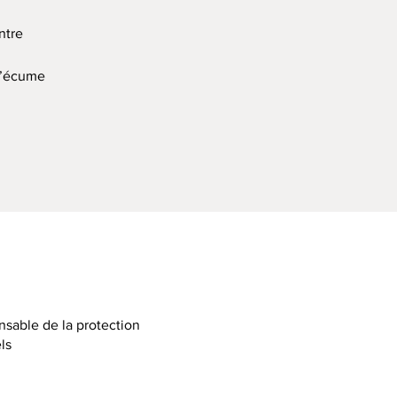
ntre
 d’écume
sable de la protection
ls