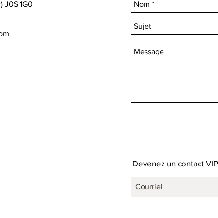
c) J0S 1G0
com
Devenez un contact VIP