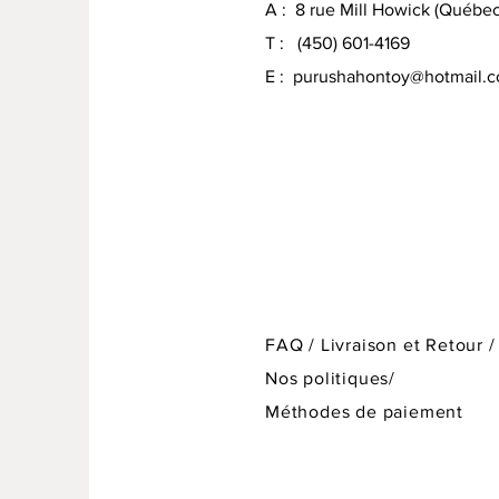
A : 8 rue Mill Howick (Québe
T : (450) 601-4169
E :
purushahontoy@hotmail.
MON - FRI:
7am - 10pm
SATURDAY:
8am - 10pm
SUNDAY:
8am - 11pm
FAQ /
Livraison et Retour /
Nos politiques/
Méthodes de paiement